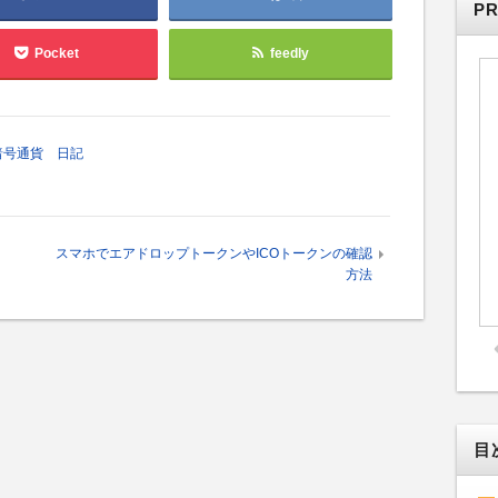
P
Pocket
feedly
暗号通貨 日記
スマホでエアドロップトークンやICOトークンの確認
方法
目