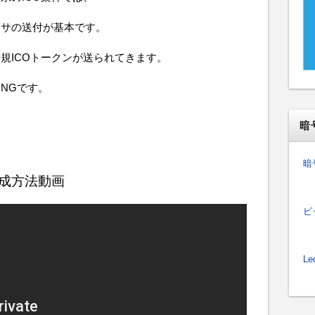
ーサの送付が基本です。
規ICOトークンが送られてきます。
NGです。
暗
暗
成方法動画
ビ
Le