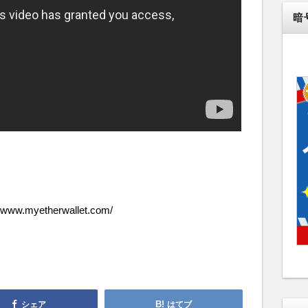
暗
myetherwallet.com/
シェア
はてブ