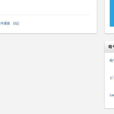
暗号通貨 日記
暗
暗
ビ
Le